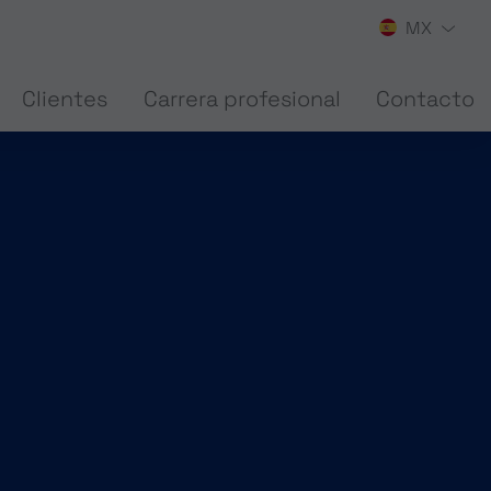
MX
Clientes
Carrera profesional
Contacto
ARDWARE
DISEÑO DE SOFTWARE
(CURRENT)
RCHA - VIRTUAL
CONSTRUCCIÓN DE ARMARIOS DE DISTR
CHA - SERVICIO Y VISUALIZACIÓN
PROGRAMACIÓN DE ROBOTS
E ALARMA CONTRA INCENDIOS
PLANIFICACIÓN TÉCNICA DE EDIFICIOS