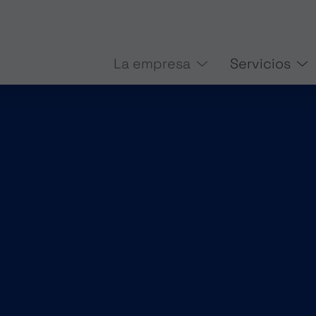
La empresa
Servicios
GESTIÓN DE PROYECTOS
DISEÑO DE H
CIÓN
PROGRAMACIÓN OFFLINE DE ROBOTS
PUESTA EN MA
INSTALACIÓN
PUESTA EN MAR
TECNOLOGÍA DE DATOS
TECNOLOGÍA D
CONCEPTOS ENERGÉTICOS
AI FÍSICA