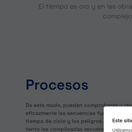
El tiempo es oro y en las obr
complejos
Procesos
De este modo, pueden comprobarse y res
eficazmente las secuencias funcionales, l
tiempo de ciclo y los peligros de colisió
Este sit
tanto las complicadas secuencias de los
Utilizamo