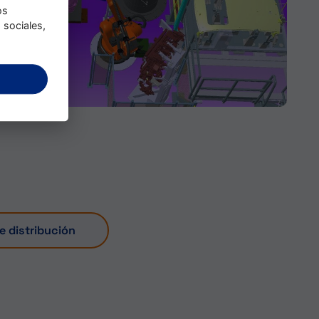
os
 sociales,
e distribución