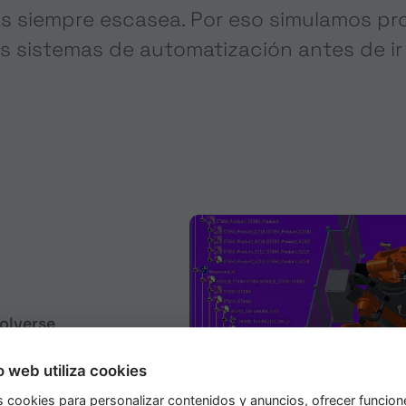
as siempre escasea. Por eso simulamos pr
 sistemas de automatización antes de ir 
olverse
os riesgos de
n. Simulamos
io web utiliza cookies
 programas de
s cookies para personalizar contenidos y anuncios, ofrecer funcion