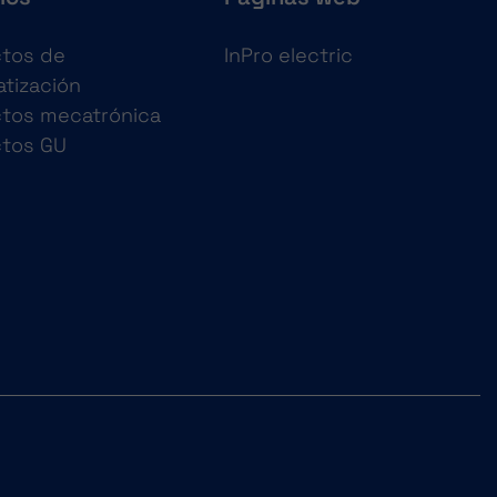
tos de
InPro electric
tización
tos mecatrónica
ctos GU