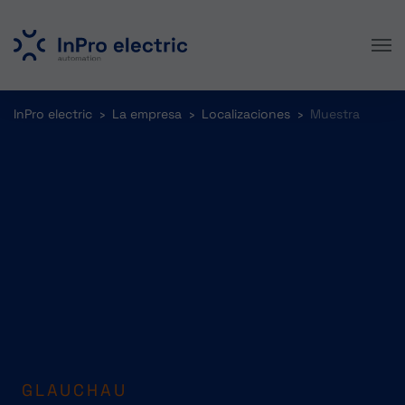
Skip to main content
You are here:
InPro electric
La empresa
Localizaciones
Muestra
GLAUCHAU