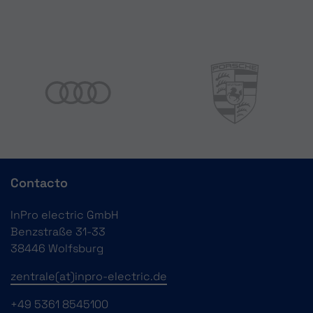
Contacto
InPro electric GmbH
Benzstraße 31-33
38446 Wolfsburg
zentrale(at)inpro-electric.de
+49 5361 8545100