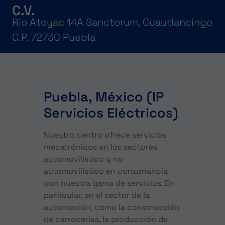
C.V.
Río Atoyac 14A Sanctorum, Cuautlancingo
C.P. 72730 Puebla
Puebla, México (IP
Servicios Eléctricos)
Nuestro centro ofrece servicios
mecatrónicos en los sectores
automovilístico y no
automovilístico en consonancia
con nuestra gama de servicios. En
particular, en el sector de la
automoción, como la construcción
de carrocerías, la producción de